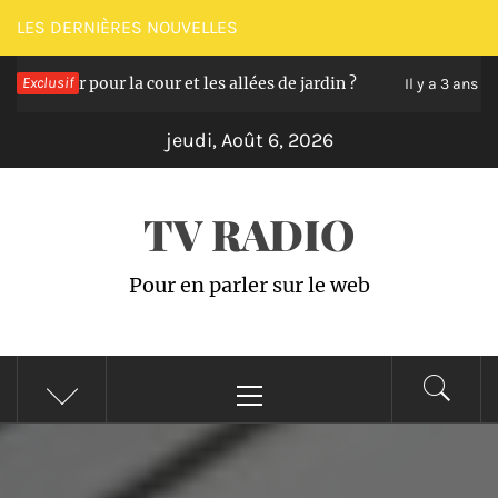
Passer
LES DERNIÈRES NOUVELLES
au
isir pour la cour et les allées de jardin ?
Exclusif
Quels
contenu
Il y a 3 ans
jeudi, Août 6, 2026
TV RADIO
Pour en parler sur le web
Menu
principal