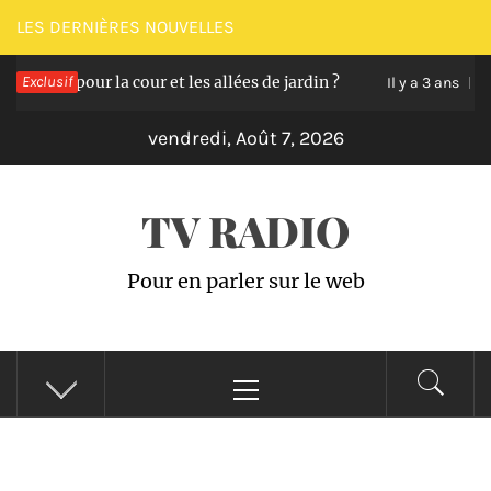
Passer
LES DERNIÈRES NOUVELLES
au
 pour la cour et les allées de jardin ?
Exclusif
Quels son
contenu
Il y a 3 ans
vendredi, Août 7, 2026
TV RADIO
Pour en parler sur le web
Menu
principal