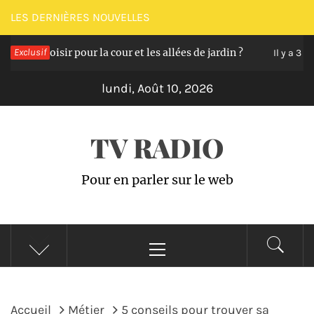
Passer
LES DERNIÈRES NOUVELLES
au
ts choisir pour la cour et les allées de jardin ?
Exclusif
contenu
Il y a 3 ans
lundi, Août 10, 2026
TV RADIO
Pour en parler sur le web
Menu
principal
Accueil
Métier
5 conseils pour trouver sa